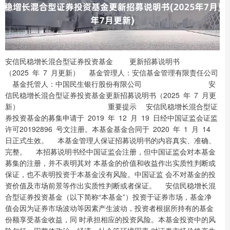
安信民稳增长混合型证券投资基金 更新招募说明书 （2025 年 7 月更新） 基金管理人：安信基金管理有限责任公司 基金托管人：中国民生银行股份有限公司 安信民稳增长混合型证券投资基金更新招募说明书（2025 年 7 月更新） 重要提示 安信民稳增长混合型证券投资基金的募集申请于 2019 年 12 月 19 日经中国证监会证监 许可20192896 号文注册。本基金基金合同于 2020 年 1 月 14 日正式生效。 本基金管理人保证招募说明书的内容真实、准确、完整。 本招募说明书经中国证监会注册，但中国证监会对本基金募集的注册，并不表明其对 本基金的价值和收益作出实质性判断或保证，也不表明投资于本基金没有风险。中国证监 会不对基金的投资价值及市场前景等作出实质性判断或者保证。 安信民稳增长混合型证券投资基金（以下简称“本基金”）投资于证券市场，基金净 值会因为证券市场波动等因素产生波动，投资者根据所持有的基金份额享受基金收益，同 时承担相应的投资风险。本基金投资中的风险包括：因整体政治、经济、社会等环境因素 对证券市场价格产生影响而形成的系统性风险，个别证券特有的非系统性风险，由于基金 份额持有人连续大量赎回基金产生的流动性风险，基金管理人在基金管理实施过程中产生 的积极管理风险，本基金的特定风险等。本基金为混合型基金，其预期收益及预期风险水 平高于债券型基金和货币市场基金，但低于股票型基金。投资者在投资本基金之前，请仔 细阅读本基金的招募说明书和基金合同等信息披露文件，全面认识本基金的风险收益特征 和产品特性，并充分考虑自身的风险承受能力，理性判断市场，自主判断基金的投资价值， 谨慎做出投资决策，自行承担投资风险。 本基金基金份额分为 A 类份额和 C 类份额，其中 A 类份额收取认（申）购费，C 类份 额不收取认（申）购费，但计提销售服务费。 投资有风险，投资人认购（或申购）基金时应认真阅读本招募说明书。 基金的过往业绩并不预示其未来表现，基金管理人管理的其他基金的业绩也不构成对 本基金业绩表现的保证。 基金管理人依照恪尽职守、诚实信用、谨慎勤勉的原则管理和运用基金财产，但不保 证基金一定盈利，也不保证最低收益。基金管理人提醒投资者基金投资的“买者自负”原 则，在投资者作出投资决策后，基金运营状况与基金净值变化引致的投资风险，由投资者 自行负责。 本基金通过内地与香港股票市场交易互联互通机制买卖规定范围内的香港联合交易所 上市的股票（以下简称“港股通标的股票”），会面临港股通机制下因投资环境、投资标 第 1 页 共 151 页 安信民稳增长混合型证券投资基金更新招募说明书（2025 年 7 月更新） 的、市场制度以及交易规则等差异带来的特有风险，包括港股市场股价波动较大的风险 （港股市场实行 T+0 回转交易，且对个股不设涨跌幅限制，港股股价可能表现出比 A 股更 为剧烈的股价波动）、汇率风险（汇率波动可能对基金的投资收益造成损失）、港股通机 制下交易日不连贯可能带来的风险（在内地开市香港休市的情形下，港股通不能正常交易， 港股不能及时卖出，可能带来一定的流动性风险）等。 本基金投资于港股通标的股票的比例不得超过股票资产的 50%，本基金可根据投资策 略需要或不同配置地市场环境的变化，选择将部分基金资产投资于港股或选择不将基金资 产投资于港股，基金资产并非必然投资港股。 本基金投资于股指期货和国债期货，会面临投资期货所特有的风险，包括杠杆风险、 基差风险、期货展期时的流动性风险、期货盯市结算制度带来的现金管理风险、到期日风 险、对手方风险、连带风险、未平仓合约不能继续持有的风险、强制平仓风险等。 本基金投资于资产支持证券，会面临投资资产支持证券所特有的风险，包括信用风险、 利率风险、流动性风险、提前偿付风险等。具体风险烦请查阅本基金招募说明书的“风险 揭示”章节的具体内容。 本基金单一投资者持有基金份额数不得达到或超过基金份额总数的 50%，但在基金运 作过程中因基金份额赎回等情形导致被动达到或超过 50%的除外。法律法规或监管机构另 有规定的，从其规定。 本次更新主要涉及调整基金经理事项。除非另有说明，本招募说明书所载其它内容截 止日为 2025 年 5 月 23 日，有关财务数据和净值表现截止日为 2025 年 3 月 31 日（财务数 据未经审计）。 第 2 页 共 151 页 安信民稳增长混合型证券投资基金更新招募说明书（2025 年 7 月更新） 目 录 第 3 页 共 151 页 安信民稳增长混合型证券投资基金更新招募说明书（2025 年 7 月更新） 第一部分 绪言 《安信民稳增长混合型证券投资基金招募说明书》（以下简称“招募说明书”或“本 招募说明书”）依照《中华人民共和国证券投资基金法》（以下简称“《基金法》”）、 《公开募集证券投资基金运作管理办法》（以下简称“《运作办法》”）、《公开募集证 券投资基金销售机构监督管理办法》（以下简称“《销售办法》”）、《公开募集证券投 资基金信息披露管理办法》（以下简称“《信息披露办法》”）、《公开募集开放式证券 投资基金流动性风险管理规定》(以下简称“《流动性风险管理规定》”)以及《安信民稳 增长混合型证券投资基金基金合同》（以下简称“基金合同”）编写。 基金管理人承诺本招募说明书不存在任何虚假记载、误导性陈述或重大遗漏，并对其 真实性、准确性、完整性承担法律责任。 安信民稳增长混合型证券投资基金（以下简称“基金”或“本基金”）是根据本招募 说明书所载明的资料申请募集的。本基金管理人没有委托或授权任何其他人提供未在本招 募说明书中载明的信息，或对本招募说明书作任何解释或者说明。 本招募说明书根据本基金的基金合同编写，并经中国证券监督管理委员会（以下简称 “中国证监会”）注册。基金合同是约定基金合同当事人之间权利、义务的法律文件。基 金投资人自依基金合同取得基金份额，即成为基金份额持有人和本基金基金合同的当事人， 其持有基金份额的行为本身即表明其对基金合同的承认和接受，并按照《基金法》、基金 合同及其他有关规定享有权利、承担义务。基金投资人欲了解基金份额持有人的权利和义 务，应详细查阅基金合同。 第 4 页 共 151 页 安信民稳增长混合型证券投资基金更新招募说明书（2025 年 7 月更新） 第二部分 释义 在招募说明书中，除非文意另有所指，下列词语或简称具有如下含义： 有效修订和补充 投资基金托管协议》及对该托管协议的任何有效修订和补充 及其更新 其更新 行政规章以及其他对基金合同当事人有约束力的决定、决议、通知等 会议通过，经 2012 年 12 月 28 日第十一届全国人民代表大会常务委员会第三十次会议修订， 自 2013 年 6 月 1 日起实施，并经 2015 年 4 月 24 日第十二届全国人民代表大会常务委员会 第十四次会议《全国人民代表大会常务委员会关于修改等七部法 律的决定》修正的《中华人民共和国证券投资基金法》及颁布机关对其不时做出的修订 开募集证券投资基金销售机构监督管理办法》及颁布机关对其不时做出的修订 《公开募集证券投资基金信息披露管理办法》及颁布机关对其不时做出的修订 募集证券投资基金运作管理办法》及颁布机关对其不时做出的修订 第 5 页 共 151 页 安信民稳增长混合型证券投资基金更新招募说明书（2025 年 7 月更新） 实施的《公开募集开放式证券投资基金流动性风险管理规定》及颁布机关对其不时做出的 修订 主体，包括基金管理人、基金托管人和基金份额持有人 并存续或经有关政府部门批准设立并存续的企业法人、事业法人、社会团体或其他组织 相关法律法规规定可以投资于在中国境内依法募集的证券投资基金的中国境外的机构投资 者 试点办法》及相关法律法规规定，运用来自境外的人民币资金进行境内证券投资的境外法 人 格境外机构投资者以及法律法规或中国证监会允许购买证券投资基金的其他投资人的合称 金份额的申购、赎回、转换、转托管及定期定额投资等业务 定的其他条件，取得基金销售业务资格并与基金管理人签订了基金销售服务协议，办理基 金销售业务的机构 金账户的建立和管理、基金份额登记、基金销售业务的确认、清算和结算、代理发放红利、 建立并保管基金份额持有人名册和办理非交易过户等 司或接受安信基金管理有限责任公司委托代为办理登记业务的机构 第 6 页 共 151 页 安信民稳增长混合型证券投资基金更新招募说明书（2025 年 7 月更新） 金份额余额及其变动情况的账户 购、申购、赎回、转换、转托管及定期定额投资等业务而引起的基金份额变动及结余情况 的账户 理人向中国证监会办理基金备案手续完毕，并获得中国证监会书面确认的日期 毕，清算结果报中国证监会备案并予以公告的日期 （若该工作日为非港股通交易日，则本基金不开放） 基金管理人所管理的开放式证券投资基金登记方面的业务规则，由基金管理人和投资人共 同遵守 金份额的行为 金份额的行为 要求将基金份额兑换为现金的行为 件，申请将其持有基金管理人管理的、某一基金的基金份额转换为基金管理人管理的其他 基金基金份额的行为 第 7 页 共 151 页 安信民稳增长混合型证券投资基金更新招募说明书（2025 年 7 月更新） 额销售机构的操作 款金额及扣款方式，由销售机构于每期约定扣款日在投资人指定银行账户内自动完成扣款 及受理基金申购申请的一种投资方式 换中转出申请份额总数后扣除申购申请份额总数及基金转换中转入申请份额总数后的余额) 超过上一开放日基金总份额的 10% 息、已实现的其他合法收入及因运用基金财产带来的成本和费用的节约 其他资产的价值总和 份额净值的过程 息披露办法》规定的互联网网站（包括基金管理人网站、基金托管人网站、中国证监会基 金电子披露网站）等媒介 持有人服务的费用 不同，将基金份额分为不同的类别。在投资人认购/申购时收取认购/申购费用、赎回时收 取赎回费用、但不从本类别基金资产中计提销售服务费的，称为 A 类基金份额；在投资人 认购/申购时不收取认购/申购费用、赎回时收取赎回费用，且从本类别基金资产中计提销 售服务费的，称为 C 类基金份额 格予以变现的资产，包括但不限于到期日在 10 个交易日以上的逆回购与银行定期存款（含 第 8 页 共 151 页 安信民稳增长混合型证券投资基金更新招募说明书（2025 年 7 月更新） 协议约定有条件提前支取的银行存款）、停牌股票、流通受限的新股及非公开发行股票、 资产支持证券、因发行人债务违约无法进行转让或交易的债券等 方式，将基金调整投资组合的市场冲击成本分配给实际申购、赎回的投资者，从而减少对 存量基金份额持有人利益的不利影响，确保投资人的合法权益不受损害并得到公平对待 易服务公司，向香港联合交易所进行申报（买卖盘传递），买卖规定范围内的香港联合交 易所上市的股票 第 9 页 共 151 页 安信民稳增长混合型证券投资基金更新招募说明书（2025 年 7 月更新） 第三部分 基金管理人 一、基金管理人概况 名称：安信基金管理有限责任公司 住所：深圳市福田区福田街道福安社区福华一路 119 号安信金融大厦 29 楼 办公地址：深圳市福田区福田街道福安社区福华一路 119 号安信金融大厦 27-29 楼 法定代表人：刘入领 成立时间：2011 年 12 月 6 日 批准设立机关：中国证券监督管理委员会 批准设立文号：中国证监会证监许可〔2011〕1895 号 组织形式：有限责任公司 注册资本：50,625 万元人民币 存续期间：永续经营 联系人：陈静满 联系电话：0755-82509999 公司的股权结构如下： 股东名称 持股比例 五矿资本控股有限公司 39.84% 国投证券股份有限公司 33.95% 佛山市顺德区新碧贸易有限公司 20.28% 中广核财务有限责任公司 5.93% 二、主要人员情况 王苏望先生，董事长，经济学博士。历任中国建设银行莆田市分行储蓄所主任，中信 证券股份有限公司投资银行部职员，招商证券股份有限公司投资银行总部战略客户部总经 第 10 页 共 151 页 安信民稳增长混合型证券投资基金更新招募说明书（2025 年 7 月更新） 理，招商局积余产业运营服务股份有限公司董事、副总经理，国投证券股份有限公司副总 经理、金融衍生品部总经理（兼任）。现任国投证券股份有限公司董事、总经理、党委副 书记，国投证券投资有限公司董事长，安信基金管理有限责任公司董事长。 刘入领先生，董事，经济学博士。历任国通证券股份有限公司（现招商证券股份有限 公司）研究发展中心总经理助理、人力资源部总经理助理；招商证券股份有限公司战略部 副总经理（主持工作）、总裁办公室主任、理财客户部总经理；安信证券股份有限公司 （现国投证券股份有限公司）人力资源部总经理兼办公室主任、总裁助理兼营销服务中心 总经理、总裁助理兼安信期货有限责任公司董事长、总裁助理兼资产管理部总经理。现任 安信基金管理有限责任公司总经理，兼任安信乾盛财富管理（深圳）有限公司董事长。 贾媛媛女士，董事，会计硕士。历任五矿集团财务有限责任公司综合管理部高级文员， 五矿国际信托有限公司运营管理部运营管理经理、高级运营经理，五矿资本股份有限公司 规划发展部投资管理岗高级经理，五矿资本股份有限公司规划发展部副总经理兼五矿资本 控股有限公司规划发展部副总经理，五矿资本股份有限公司战略运营管理部副总经理兼五 矿资本控股有限公司战略运营管理部副总经理。现任五矿资本股份有限公司党群工作部总 经理兼五矿资本控股有限公司党群工作部总经理，五矿证券有限公司董事。 张振宇先生，董事，理学硕士。历任五矿资本控股有限公司规划发展部战略客户与产 品岗兼投资管理岗助理经理，中国五矿集团有限公司办公室（党组办公室、董事会办公室） 秘书处专员、秘书处（总值班室）经理，五矿资本股份有限公司规划发展部战略规划岗经 理、高级经理，五矿国际信托有限公司资金管理总部总经理助理。现任五矿资本股份有限 公司办公室（党委办公室、董事会办公室）副主任兼五矿资本控股有限公司办公室副主任， 五矿国际信托有限公司董事。 陈明女士，董事，会计学学士。历任普华永道中天会计师事务所审计经理、深圳市帕 拉丁股权投资有限公司事业部副总经理。现任广州南沙宏瀚信息科技有限公司审计部总经 理。 李文猛先生，董事，工商管理硕士。历任中广核太阳能开发有限公司财务部副总经理、 中广核罗马尼亚核电公司（筹）投资财务部副经理、中广核工程有限公司 GNI 公司投资与 财务部经理。现任中广核财务有限责任公司投资银行部总经理。 刘忠亚先生，独立董事，工商管理硕士。历任江苏省审计厅外资处主任科员，苏亚金 诚会计师事务所（特殊普通合伙）副所长。现任苏亚金诚会计师事务所（特殊普通合伙） 第 11 页 共 151 页 安信民稳增长混合型证券投资基金更新招募说明书（2025 年 7 月更新） 管理合伙人，江苏苏亚金诚税务师事务所有限公司总经理，江苏飞思管理咨询有限公司总 经理。 江春先生，独立董事，经济学博士。历任武汉大学经济与管理学院金融系主任、武汉 大学二级教授、经济与管理学院金融系博士生导师，中国国际金融学会常务理事兼学术委 员会委员。现任上海杉达学院学术委员会委员、商学院特聘教授。 谭岳奇先生，独立董事，法学博士。历任江苏海晨物流股份有限公司、深圳翔丰华科 技股份有限公司以及深圳安泰科能源环保股份有限公司独立董事。现任北京中银（深圳） 律师事务所高级合伙人，香港国际仲裁中心仲裁员，深圳市欣锐科技股份有限公司独立董 事。 周敏女士，监事会主席，法学硕士。历任五矿国际信托有限公司合规与风险管理部副 总经理、风险控制部副总经理、合规法务部总经理、纪委书记兼合规法务部总经理，五矿 资本股份有限公司董事会秘书。现任五矿资本股份有限公司总法律顾问、合规法务部总经 理，五矿资本控股有限公司合规法务部总经理，工银安盛人寿保险有限公司监事。 余斌先生，监事，经济学学士。历任南方证券股份有限公司稽核监察部稽核二处处长、 稽核监察部总经理助理、稽核监察总部副总经理，中科证券托管组副组长。现任国投证券 股份有限公司财务部总经理、资金管理部总经理，国投期货有限公司董事，国投证券投资 有限公司董事，国投国证私募股权基金管理有限公司董事。 张建渝女士，监事，会计学学士。历任佛燃能源集团股份有限公司财务主管，日丰企 业集团有限公司财务主管，广州市顺路管理咨询有限公司财务负责人，广州市盈睿资本管 理有限公司高级财务经理。现任江苏咏锡管理咨询有限公司高级财务经理。 丁雪寒女士，职工监事，法学硕士。历任安信证券股份有限公司合规法务部合规法务 岗，安信乾盛财富管理（深圳）有限公司副总经理（合规负责人）兼合规风控部总经理兼 董事会办公室主任。现任安信基金管理有限责任公司监察稽核部总经理，兼任安信乾盛财 富管理（深圳）有限公司董事。 张再新先生，职工监事，经济学硕士。历任安信证券股份有限公司计划财务部会计， 安信基金管理有限责任公司财务部会计、工会财务委员、运营部总经理助理、运营部副总 经理兼交易主管。现任安信基金管理有限责任公司产品部总经理。 王梅女士，职工监事，工商管理硕士。历任台达电子有限公司进口企划师，精量电子 第 12 页 共 151 页 安信民稳增长混合型证券投资基金更新招募说明书（2025 年 7 月更新） (深圳) 有限公司采购工程师，长城国际信息产品(深圳)有限公司人力资源主管，联想信息 产品(深圳)有限公司人力资源主管，韬睿惠悦(深圳)咨询有限公司薪酬咨询业务团队负责 人，安信基金管理有限责任公司综合管理部副总经理。现任安信基金管理有限责任公司人 力资源官。 刘入领先生，董事，总经理，经济学博士。简历同上。 陈振宇先生，副总经理，经济学硕士。历任大鹏证券有限责任公司证券投资部经理、 资产管理部总经理，招商证券股份有限公司福民路证券营业部总经理，安信证券股份有限 公司资产管理部副总经理、证券投资部副总经理，安信基金管理有限责任公司总经理助理 兼基金投资部总经理、东方基金管理有限责任公司副总经理。现任安信基金管理有限责任 公司副总经理兼量化投资部总经理。 李学明先生，副总经理，哲学硕士。历任招商证券股份有限公司总裁办公室高级经理， 理财发展部高级经理；安信证券股份有限公司人力资源部总经理助理、副总经理，安信基 金筹备组成员；安信基金管理有限责任公司总经理助理兼市场部总经理。现任安信基金管 理有限责任公司副总经理。 乔江晖女士，副总经理，文学学士。历任中华人民共和国公安部科长、副处长，安信 证券股份有限公司安信基金筹备组成员，安信基金管理有限责任公司总经理助理兼北京分 公司总经理、公司督察长。现任安信基金管理有限责任公司副总经理兼北京分公司总经理。 廖维坤先生，副总经理兼首席信息官，理学学士。历任轻工业部南宁设计院电算站软 件工程师，申银万国证券股份有限公司深圳营业部电脑主管，南方证券股份有限公司深圳 管理总部电脑工程师、布吉营业部营业部副总经理、稽核总部高级经理、经纪业务总部高 级经理，安信证券股份有限公司信息技术部总经理。现任安信基金管理有限责任公司副总 经理兼首席信息官，兼任安信乾盛财富管理（深圳）有限公司监事。 王卫峰先生，督察长，工商管理硕士，注册会计师。历任吉林省国际信托公司财务人 员，汉唐证券有限责任公司营业部财务经理，摩根士丹利华鑫基金管理有限公司监察稽核 部监察稽核主管，浦银安盛基金管理有限公司监察部负责人，安信基金管理有限责任公司 监察稽核部总经理、总经理助理兼风险管理部总经理。现任安信基金管理有限责任公司督 察长兼风险管理部总经理，兼任安信乾盛财富管理（深圳）有限公司董事。 第 13 页 共 151 页 安信民稳增长混合型证券投资基金更新招募说明书（2025 年 7 月更新） 李君先生，管理学硕士。历任光大证券研究所研究部行业分析师，国信证券研究所研 究部高级行业分析师，上海泽熙投资管理有限公司投资研究部投资研究员，太和先机资产 管理有限公司投资研究部研究总监，东方睿德（上海）投资管理有限公司股权投资部投资 总监，上海东证橡睿投资管理有限公司投资部总经理，安信基金管理有限责任公司固定收 益部基金经理、混合资产投资部基金经理、混合资产投资部副总经理。现任安信基金管理 有限责任公司混合资产投资部总经理。2017 年 12 月 26 日至 2024 年 04 月 10 日，任安信 永利信用定期开放债券型证券投资基金的基金经理；2017 年 12 月 26 日至 2019 年 09 月 09 日，任安信永鑫增强债券型证券投资基金（原安信永鑫定期开放债券型证券投资基金）的 基金经理；2017 年 12 月 26 日至 2021 年 04 月 25 日，任安信尊享纯债债券型证券投资基 金的基金经理；2017 年 12 月 26 日至今，任安信稳健增值灵活配置混合型证券投资基金的 基金经理；2017 年 12 月 26 日至今，任安信新趋势灵活配置混合型证券投资基金的基金经 理；2017 年 12 月 26 日至 2021 年 01 月 26 日，任安信目标收益债券型证券投资基金的基 金经理；2019 年 06 月 26 日至 2021 年 04 月 01 日，任安信中短利率债债券型证券投资基 金（LOF）的基金经理；2020 年 01 月 14 日至 2021 年 02 月 07 日，任安信民稳增长混合型 证券投资基金的基金经理；2020 年 04 月 01 日至 2023 年 09 月 11 日，任安信稳健增利混 合型证券投资基金的基金经理；2020 年 09 月 3