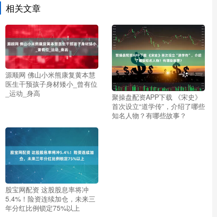
相关文章
源顺网 佛山小米熊康复黄本慧
医生干预孩子身材矮小_曾有位
_运动_身高
聚操盘配资APP下载 《宋史》
首次设立“道学传”，介绍了哪些
知名人物？有哪些故事？
股宝网配资 这股股息率将冲
5.4%！险资连续加仓，未来三
年分红比例锁定75%以上