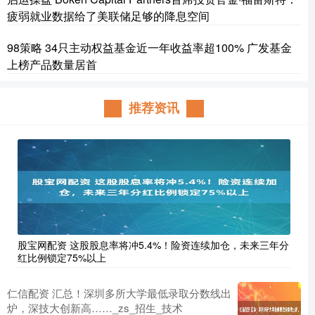
疲弱就业数据给了美联储足够的降息空间
98策略 34只主动权益基金近一年收益率超100% 广发基金
上榜产品数量居首
推荐资讯
股宝网配资 这股股息率将冲5.4%！险资连续加仓，未来三年分
红比例锁定75%以上
仁信配资 汇总！深圳多所大学最低录取分数线出
炉，深技大创新高……_zs_招生_技术