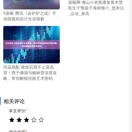
源顺网 佛山小米熊康复黄本慧
医生干预孩子身材矮小_曾有位
5策略 腾讯《金铲铲之战》手
_运动_身高
游因规则设计失误致歉
同花易配 敦煌石窟不止莫高
窟！西千佛洞与榆林窟深度攻
略，带你解锁丝路艺术密码
相关评论
本文评分
*
评论内容
*