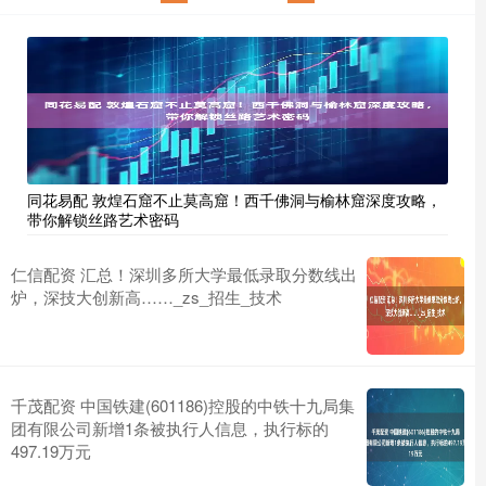
同花易配 敦煌石窟不止莫高窟！西千佛洞与榆林窟深度攻略，
带你解锁丝路艺术密码
仁信配资 汇总！深圳多所大学最低录取分数线出
炉，深技大创新高……_zs_招生_技术
千茂配资 中国铁建(601186)控股的中铁十九局集
团有限公司新增1条被执行人信息，执行标的
497.19万元