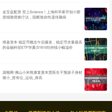
金宝盆配资 登上Science！上海科学家开创小胶
质细胞替换疗法，阻断致命性遗传脑病
维嘉资本 稳定币概念午后爆发，稳定币含量最高
的金融科技ETF华夏(516100)持续小幅溢价
源顺网 佛山小米熊康复黄本慧医生干预孩子身材
矮小_曾有位_运动_身高