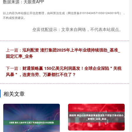
数据来源：天眼查APP
以上内容为本站据公开信息整理，由AI算法生成（网信算备310104345710301240019号），
不构成投资建议。
垒富优配提示：文章来自网络，不代表本站观点。
上一篇：
泓利配资 渣打集团2025年上半年业绩持续强劲_基准_
固定汇率_业务
下一篇：
财通策略赢 150亿美元利润蒸发！全球企业深陷＂关税
风暴＂，连麦当劳、万豪都扛不住了？
相关文章