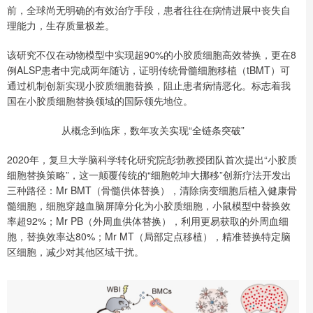
前，全球尚无明确的有效治疗手段，患者往往在病情进展中丧失自
理能力，生存质量极差。
该研究不仅在动物模型中实现超90%的小胶质细胞高效替换，更在8
例ALSP患者中完成两年随访，证明传统骨髓细胞移植（tBMT）可
通过机制创新实现小胶质细胞替换，阻止患者病情恶化。标志着我
国在小胶质细胞替换领域的国际领先地位。
从概念到临床，数年攻关实现“全链条突破”
2020年，复旦大学脑科学转化研究院彭勃教授团队首次提出“小胶质
细胞替换策略”，这一颠覆传统的“细胞乾坤大挪移”创新疗法开发出
三种路径：Mr BMT（骨髓供体替换），清除病变细胞后植入健康骨
髓细胞，细胞穿越血脑屏障分化为小胶质细胞，小鼠模型中替换效
率超92%；Mr PB（外周血供体替换），利用更易获取的外周血细
胞，替换效率达80%；Mr MT（局部定点移植），精准替换特定脑
区细胞，减少对其他区域干扰。