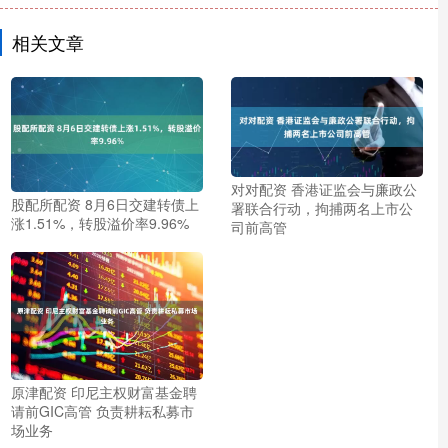
相关文章
对对配资 香港证监会与廉政公
股配所配资 8月6日交建转债上
署联合行动，拘捕两名上市公
涨1.51%，转股溢价率9.96%
司前高管
原津配资 印尼主权财富基金聘
请前GIC高管 负责耕耘私募市
场业务