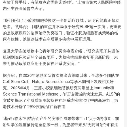
有效干预手段，有望攻克这类临床‘绝症’。”上海市第六人民医院神经
内科主任医师曹立表示。
“我们开创了小胶质细胞替换这一全新治疗领域，证明它能真正帮助
患者。”彭勃说，团队的重点并不局限于研究ALSP这一疾病，更重要
的是以该疾病的临床治疗为突破口，验证小胶质细胞替换策略的临
床有效性，以便该技术在今后更多疾病中展开运用。
复旦大学实验动物中心青年研究员饶艳霞介绍，“研究实现了从遗传
机制到临床验证的全链条闭环，为脑疾病细胞修复开启新阶段，未
来将推动该策略应用于更多神经系统疾病。”
据介绍，自2020年彭勃团队首次提出该策略以来，全球多个团队在
Cell Stem Cell、Nature Neuroscience等学术期刊上发表相关研
究。2025年4月，三篇小胶质细胞替换研究同期登上Immunity和
Science Translational Medicine，印证该领域的快速发展。ALSP的
突破更揭示了小胶质细胞替换在神经系统疾病治疗中的新潜力，为
老技术开辟了“神经疾病治疗”新赛道。
“基础+临床”相结合而产生的突破性成果带来“1+1”大于2的惊喜，前
沿科学的温度被传递至临床一线，为患者带来从“无药可治”到“有法