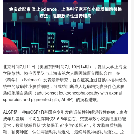
北京时间7月11日（美国东部时间7月10日14时），复旦大学上海医
学院彭勃、饶艳霞团队与上海市第六人民医院曹立团队合作，在
《科学》（Science）发表最新研究，首次证实通过替换中枢神经系
统中的致病性小胶质细胞，可成功阻断成人起病轴突膨胀伴色素胶
质细胞脑白质病（adult-onset leukoencephalopathy with axonal
spheroids and pigmented glia, ALSP）的病程进展。
ALSP是一种由CSF1R基因突变引发的遗传性神经退行性疾病，患者
成年后发病，平均生存期仅3-6.8年左右。突变导致小胶质细胞功能
异常，数量锐减且从“大脑保卫者”变为“破坏者”，引发脑白质脱髓
鞘、轴突肿胀、认知与运动功能退化，最终导致神经功能丧失。之