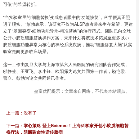
可依”的希望转折。
“当实验室里的‘细胞替换’变成患者眼中的‘功能恢复’，科学便真正照
进了现实。”彭勃表示，该研究不仅为ALSP患者带来生存希望，更建
立了“基因突变-细胞功能异常-精准替换”的治疗范式。团队已向全球
公开小胶质细胞替换操作方案，未来计划将该技术拓展至更多以小
胶质细胞功能异常为核心的神经系统疾病，推动“细胞修复大脑”从实
验室走向更多临床场景。
这一工作由复旦大学与上海市第六人民医院的研究团队合作完成，
邬静莹、王亚飞、李小钰、欧阳霈为论文共同第一作者，饶艳霞、
曹立、彭勃为论文共同通讯作者。
垒富优配提示：文章来自网络，不代表本站观点。
上一篇：没有了
下一篇：
掌心策略 登上Science！上海科学家开创小胶质细胞替
换疗法，阻断致命性遗传脑病