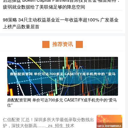
疲弱就业数据给了美联储足够的降息空间
98策略 34只主动权益基金近一年收益率超100% 广发基金
上榜产品数量居首
推荐资讯
鼎配配资官网 单价可达700多元 CASETiFY成手机壳中的“爱马
仕”
仁信配资 汇总！深圳多所大学最低录取分数线出
炉，深技大创新高……_zs_招生_技术