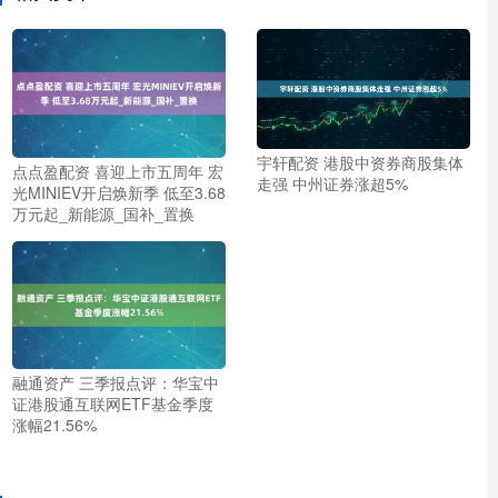
宇轩配资 港股中资券商股集体
点点盈配资 喜迎上市五周年 宏
走强 中州证券涨超5%
光MINIEV开启焕新季 低至3.68
万元起_新能源_国补_置换
融通资产 三季报点评：华宝中
证港股通互联网ETF基金季度
涨幅21.56%