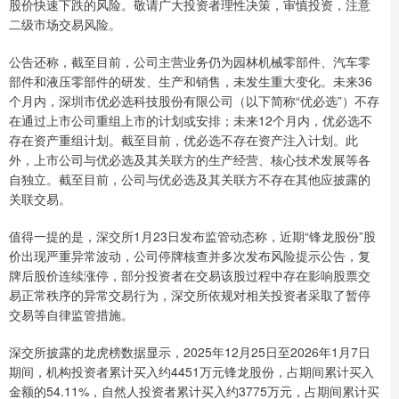
股价快速下跌的风险。敬请广大投资者理性决策，审慎投资，注意
二级市场交易风险。
公告还称，截至目前，公司主营业务仍为园林机械零部件、汽车零
部件和液压零部件的研发、生产和销售，未发生重大变化。未来36
个月内，深圳市优必选科技股份有限公司（以下简称“优必选”）不存
在通过上市公司重组上市的计划或安排；未来12个月内，优必选不
存在资产重组计划。截至目前，优必选不存在资产注入计划。此
外，上市公司与优必选及其关联方的生产经营、核心技术发展等各
自独立。截至目前，公司与优必选及其关联方不存在其他应披露的
关联交易。
值得一提的是，深交所1月23日发布监管动态称，近期“锋龙股份”股
价出现严重异常波动，公司停牌核查并多次发布风险提示公告，复
牌后股价连续涨停，部分投资者在交易该股过程中存在影响股票交
易正常秩序的异常交易行为，深交所依规对相关投资者采取了暂停
交易等自律监管措施。
深交所披露的龙虎榜数据显示，2025年12月25日至2026年1月7日
期间，机构投资者累计买入约4451万元锋龙股份，占期间累计买入
金额的54.11%，自然人投资者累计买入约3775万元，占期间累计买