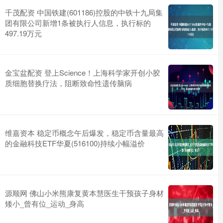
千茂配资 中国铁建(601186)控股的中铁十九局集
团有限公司新增1条被执行人信息，执行标的
497.19万元
金宝盆配资 登上Science！上海科学家开创小胶
质细胞替换疗法，阻断致命性遗传脑病
维嘉资本 稳定币概念午后爆发，稳定币含量最高
的金融科技ETF华夏(516100)持续小幅溢价
源顺网 佛山小米熊康复黄本慧医生干预孩子身材
矮小_曾有位_运动_身高