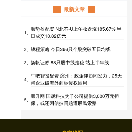
最新文章
顺势盈配资 N北芯-U上午收盘涨185.67% 半
1、
日成交10.82亿元
钱程策略 今日366只个股突破五日均线
2、
扬帆证券 88只股中线走稳 站上半年线
3、
牛吧智投配资 滨州：政企律协同发力，25天
4、
帮企业破海外商标侵权困局
顺升网 国晟科技为子公司提供3,000万元担
5、
保，或还因信披问题遭股民索赔