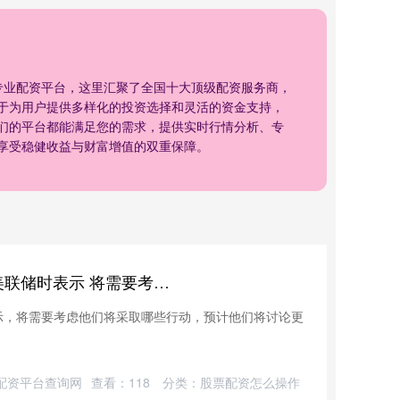
专业配资平台，这里汇聚了全国十大顶级配资服务商，
于为用户提供多样化的投资选择和灵活的资金支持，
们的平台都能满足您的需求，提供实时行情分析、专
享受稳健收益与财富增值的双重保障。
泰安配资 白宫经济顾问谈及美联储时表示 将需要考虑他们将采取哪些行动 预计他们将讨论更大幅度的降息
示，将需要考虑他们将采取哪些行动，预计他们将讨论更
配资平台查询网
查看：
118
分类：
股票配资怎么操作