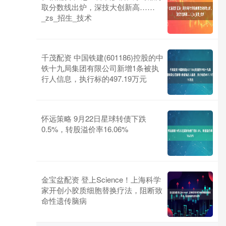
取分数线出炉，深技大创新高……
_zs_招生_技术
千茂配资 中国铁建(601186)控股的中
铁十九局集团有限公司新增1条被执
行人信息，执行标的497.19万元
怀远策略 9月22日星球转债下跌
0.5%，转股溢价率16.06%
金宝盆配资 登上Science！上海科学
家开创小胶质细胞替换疗法，阻断致
命性遗传脑病