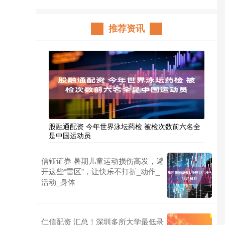
推荐资讯
股融通配资 今年世界泳坛药检 被检次数前六名全
是中国运动员
信钰证券 暑期儿童运动损伤高发，避
开这些“雷区”，让快乐不打折_动作_
活动_身体
仁信配资 汇总！深圳多所大学最低录