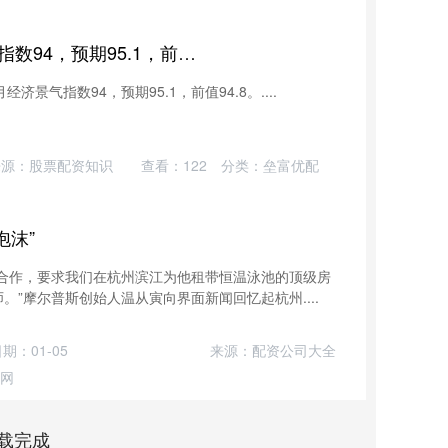
西科配资 欧元区6月经济景气指数94，预期95.1，前值94.8
济景气指数94，预期95.1，前值94.8。....
来源：股票配资知识
查看：
122
分类：
垒富优配
泡沫”
谈合作，要求我们在杭州滨江为他租带恒温泳池的顶级房
”摩尔普斯创始人温从寅向界面新闻回忆起杭州....
期：01-05
来源：配资公司大全
网
载完成