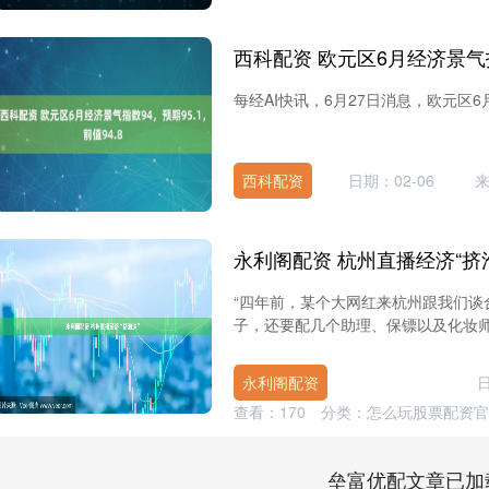
每经AI快讯，6月27日消息，欧元区6月经
西科配资
日期：02-06
永利阁配资 杭州直播经济“挤
“四年前，某个大网红来杭州跟我们
子，还要配几个助理、保镖以及化妆师。
永利阁配资
日
查看：
170
分类：
怎么玩股票配资官
垒富优配文章已加