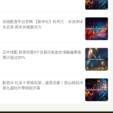
在线配资平台官网 【新华社】牡丹江：水清岸绿
生态美 因水兴城展活力
正中优配 联美控股3个交易日收盘价涨幅偏离值
累计超过20%
配资乐 红染十里桃花溪，盛景启幕！英山桃花冲
第九届红叶季精彩开幕