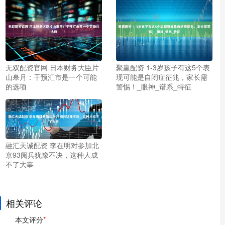
无双配资官网 日本财务大臣片
聚赢配资 1-3岁孩子有这5个表
山皋月：干预汇市是一个可能
现可能是自闭症征兆，家长需
的选项
警惕！_眼神_谱系_特征
融汇天诚配资 李在明对参加北
京93阅兵犹豫不决，这种人成
不了大事
相关评论
本文评分
*