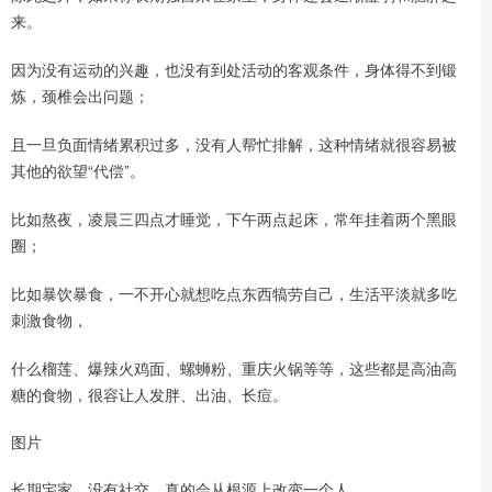
来。
因为没有运动的兴趣，也没有到处活动的客观条件，身体得不到锻
炼，颈椎会出问题；
且一旦负面情绪累积过多，没有人帮忙排解，这种情绪就很容易被
其他的欲望“代偿”。
比如熬夜，凌晨三四点才睡觉，下午两点起床，常年挂着两个黑眼
圈；
比如暴饮暴食，一不开心就想吃点东西犒劳自己，生活平淡就多吃
刺激食物，
什么榴莲、爆辣火鸡面、螺蛳粉、重庆火锅等等，这些都是高油高
糖的食物，很容让人发胖、出油、长痘。
图片
长期宅家、没有社交，真的会从根源上改变一个人。