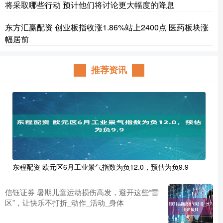
将采取哪些行动 预计他们将讨论更大幅度的降息
东方汇赢配资 创业板指收涨1.86%站上2400点 医药板块涨
幅居前
推荐资讯
东程配资 欧元区6月工业景气指数为负12.0，预估为负9.9
信钰证券 暑期儿童运动损伤高发，避开这些“雷
区”，让快乐不打折_动作_活动_身体