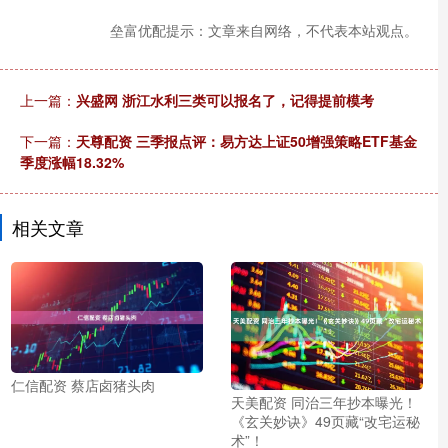
垒富优配提示：文章来自网络，不代表本站观点。
上一篇：
兴盛网 浙江水利三类可以报名了，记得提前模考
下一篇：
天尊配资 三季报点评：易方达上证50增强策略ETF基金
季度涨幅18.32%
相关文章
仁信配资 蔡店卤猪头肉
天美配资 同治三年抄本曝光！
《玄关妙诀》49页藏“改宅运秘
术”！