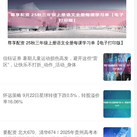
尊享配资 25秋三年级上册语文全册每课学习单【电子打印版】
信钰证券 暑期儿童运动损伤高发，避开这些“雷
区”，让快乐不打折_动作_活动_身体
怀远策略 9月22日星球转债下跌0.5%，转股溢价
率16.06%
要配资 北大670、清华674！2025年贵州高考本