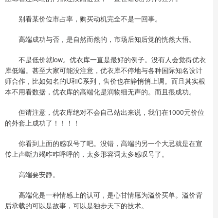
别看某价位市占率，购买动机完全不是一回事。
高端成功与否，是自然而然的，市场后知后觉的恍然大悟。
不是低价就low。优衣库一直是最好的例子。没有人会觉得优衣
库低端。甚至大家可能没注意，优衣库不停地与各种国际知名设计
师合作，比如知名的U和C系列，售价也在静悄悄上调。而且其实根
本不用看数据，优衣库的高端化是润物细无声的。而且很成功。
但请注意，优衣库绝对不会自己站出来说，我们在1000元价位
的外套上成功了！！！！
你看到上面的感叹号了吧。没错，高端的另一个大忌就是在宣
传上声嘶力竭咋咋呼呼的，太多形容词太多感叹号了。
高端要安静。
高端化是一种情感上的认可，是心甘情愿为溢价买单。溢价背
后承载的可以是故事，可以是独步天下的技术。