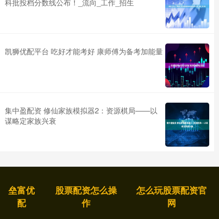
科批投档分数线公布！_流向_工作_招生
凯狮优配平台 吃好才能考好 康师傅为备考加能量
集中盈配资 修仙家族模拟器2：资源棋局——以
谋略定家族兴衰
垒富优
股票配资怎么操
怎么玩股票配资官
配
作
网